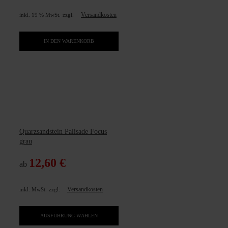
Versandkosten
inkl. 19 % MwSt.
zzgl.
IN DEN WARENKORB
Quarzsandstein Palisade Focus
grau
12,60
€
ab
Versandkosten
inkl. MwSt.
zzgl.
Dieses
Produkt
AUSFÜHRUNG WÄHLEN