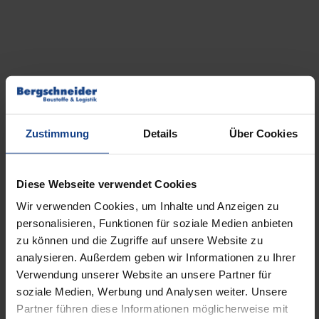
weist
mehrere
Varianten
auf.
Die
Optionen
Quarzsandstein Palisade Lyon
beige-braun
können
Zustimmung
Details
Über Cookies
auf
12,60
€
ab
der
Diese Webseite verwendet Cookies
Produktseite
Versandkosten
inkl. MwSt.
zzgl.
gewählt
Wir verwenden Cookies, um Inhalte und Anzeigen zu
Dieses
personalisieren, Funktionen für soziale Medien anbieten
werden
Produkt
AUSFÜHRUNG WÄHLEN
zu können und die Zugriffe auf unsere Website zu
weist
analysieren. Außerdem geben wir Informationen zu Ihrer
mehrere
Verwendung unserer Website an unsere Partner für
Varianten
soziale Medien, Werbung und Analysen weiter. Unsere
auf.
Partner führen diese Informationen möglicherweise mit