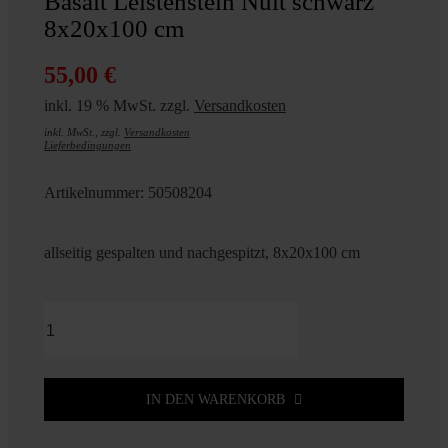
Basalt Leistenstein Nuit schwarz
8x20x100 cm
55,00
€
inkl. 19 % MwSt.
zzgl.
Versandkosten
inkl. MwSt., zzgl.
Versandkosten
Lieferbedingungen
Artikelnummer:
50508204
allseitig gespalten und nachgespitzt, 8x20x100 cm
Basalt
Leistenstein
Nuit
schwarz
IN DEN WARENKORB
8x20x100