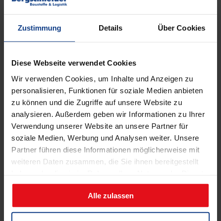
Zustimmung
Details
Über Cookies
Diese Webseite verwendet Cookies
UNSERE VERWAL
Wir verwenden Cookies, um Inhalte und Anzeigen zu
personalisieren, Funktionen für soziale Medien anbieten
zu können und die Zugriffe auf unsere Website zu
analysieren. Außerdem geben wir Informationen zu Ihrer
Natur&Stein Ibbenbüren
Verwendung unserer Website an unsere Partner für
soziale Medien, Werbung und Analysen weiter. Unsere
Partner führen diese Informationen möglicherweise mit
In Ibbenbüren an der Münsterstraße 28 schlägt das Herz der
weiteren Daten zusammen, die Sie ihnen bereitgestellt
Albert Bergschneider GmbH. In einem 150 Jahre alten
haben oder die sie im Rahmen Ihrer Nutzung der Dienste
Gebäude, das aber im Jahre 2001 komplett neu renoviert
gesammelt haben.
wurde, befindet sich die zentrale Verwaltung.
Alle zulassen
Münsterstraße 28