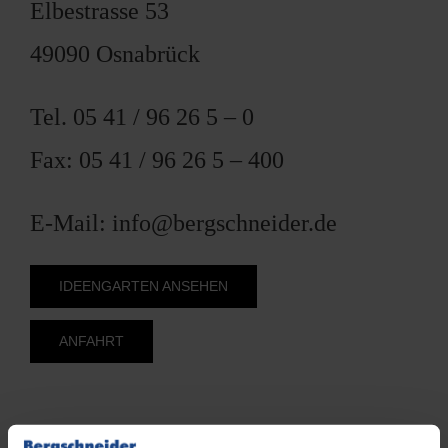
Elbestrasse 53
49090 Osnabrück
Tel. 05 41 / 96 26 5 – 0
Fax: 05 41 / 96 26 5 – 400
E-Mail: info@bergschneider.de
IDEENGARTEN ANSEHEN
ANFAHRT