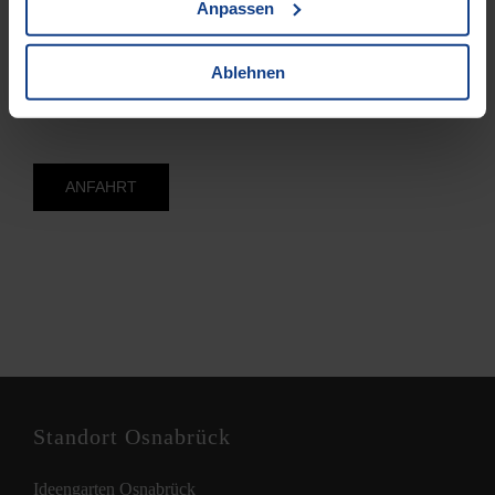
Anpassen
49477 Ibbenbüren
Ablehnen
Tel. 05451 / 94 50 – 0
E-Mail:
info@bergschneider.de
ANFAHRT
Standort Osnabrück
Ideengarten Osnabrück