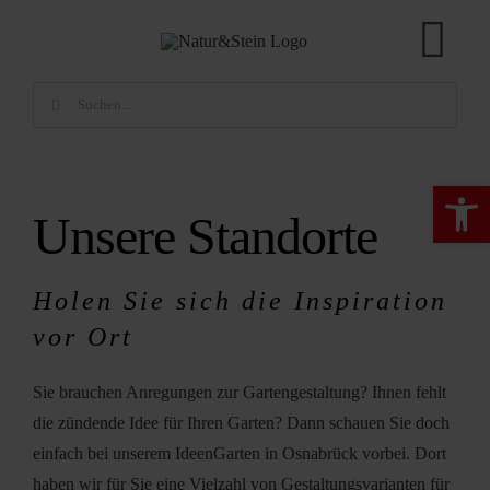
Zum
Inhalt
Tog
springen
Suche
Nav
Wir über uns
nach:
Ideengarten
Werkzeugle
Unsere Standorte
Unsere Produkte
Shop
Holen Sie sich die Inspiration
vor Ort
Aktuelles
Nachhaltigkeit
Sie brauchen Anregungen zur Gartengestaltung? Ihnen fehlt
die zündende Idee für Ihren Garten? Dann schauen Sie doch
Partner
einfach bei unserem IdeenGarten in Osnabrück vorbei. Dort
haben wir für Sie eine Vielzahl von Gestaltungsvarianten für