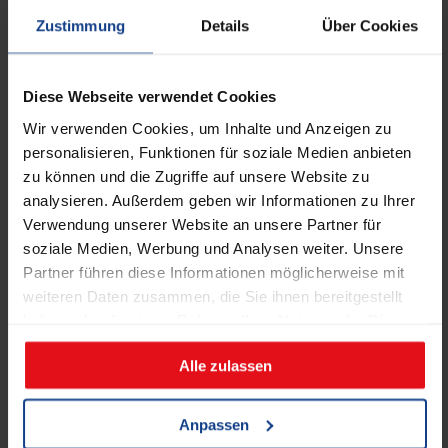
Zustimmung
Details
Über Cookies
Versandkosten
inkl. MwSt.
zzgl.
Dieses
Produkt
AUSFÜHRUNG WÄHLEN
Diese Webseite verwendet Cookies
weist
Wir verwenden Cookies, um Inhalte und Anzeigen zu
mehrere
personalisieren, Funktionen für soziale Medien anbieten
Varianten
zu können und die Zugriffe auf unsere Website zu
auf.
analysieren. Außerdem geben wir Informationen zu Ihrer
Verwendung unserer Website an unsere Partner für
Die
soziale Medien, Werbung und Analysen weiter. Unsere
Optionen
Quarzsandstein Blockstufe Focus
Partner führen diese Informationen möglicherweise mit
grau
können
weiteren Daten zusammen, die Sie ihnen bereitgestellt
auf
haben oder die sie im Rahmen Ihrer Nutzung der Dienste
89,07
€
ab
der
gesammelt haben.
Alle zulassen
Produktseite
Versandkosten
inkl. MwSt.
zzgl.
gewählt
Dieses
werden
Anpassen
Produkt
AUSFÜHRUNG WÄHLEN