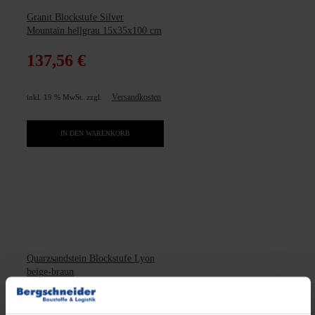
Granit Blockstufe Silver
Mountain hellgrau 15x35x100 cm
137,56
€
Versandkosten
inkl. 19 % MwSt.
zzgl.
IN DEN WARENKORB
Quarzsandstein Blockstufe Lyon
beige-braun
82,47
€
ab