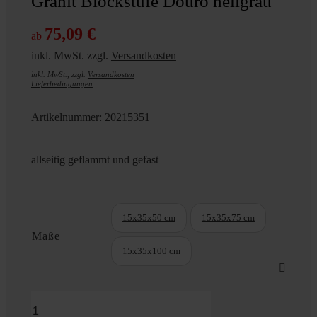
Granit Blockstufe Douro hellgrau
75,09
€
ab
inkl. MwSt.
zzgl.
Versandkosten
inkl. MwSt., zzgl.
Versandkosten
Lieferbedingungen
Artikelnummer:
20215351
allseitig geflammt und gefast
15x35x50 cm
15x35x75 cm
Maße
15x35x100 cm
Granit