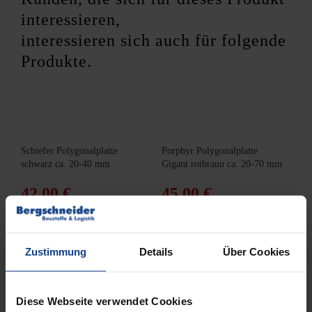
interessieren,
interessieren sich auch für folgende
Produkte.
Schiefer Polygonalplatte
Porphyr Polygonalplatte
schwarz ca. 20-40 mm
Gigant rotbraun ca. 20-70 mm
42,00
€
45,00
€
inkl. 19 % MwSt.
zzgl.
Versandkosten
inkl. 19 % MwSt.
zzgl.
Versandkosten
Zustimmung
Details
Über Cookies
IN DEN WARENKORB
IN DEN WARENKORB
Diese Webseite verwendet Cookies