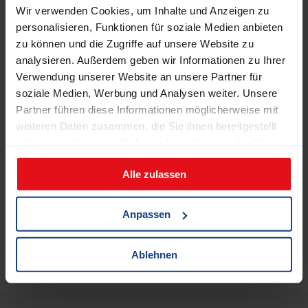
Wir verwenden Cookies, um Inhalte und Anzeigen zu
personalisieren, Funktionen für soziale Medien anbieten
zu können und die Zugriffe auf unsere Website zu
analysieren. Außerdem geben wir Informationen zu Ihrer
Schiefer (Spanien) Bodenplatte
Verwendung unserer Website an unsere Partner für
schwarz 60x30x3-4 cm
soziale Medien, Werbung und Analysen weiter. Unsere
114,72
€
Partner führen diese Informationen möglicherweise mit
weiteren Daten zusammen, die Sie ihnen bereitgestellt
haben oder die sie im Rahmen Ihrer Nutzung der Dienste
inkl. 19 % MwSt.
zzgl.
Versandkosten
gesammelt haben.
Alle zulassen
IN DEN WARENKORB
Anpassen
Ablehnen