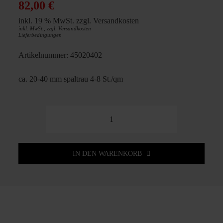
82,00
€
inkl. 19 % MwSt.
zzgl.
Versandkosten
inkl. MwSt., zzgl.
Versandkosten
Lieferbedingungen
Artikelnummer:
45020402
ca. 20-40 mm spaltrau 4-8 St./qm
Quarzsandstein
Polygonalplatte
Focus
IN DEN WARENKORB
grau
ca.
20-
40
mm