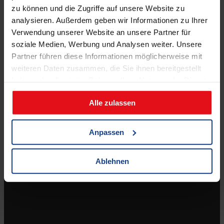
zu können und die Zugriffe auf unsere Website zu
(jeden 2. Samstag, ab 11.04.2026)
analysieren. Außerdem geben wir Informationen zu Ihrer
Verwendung unserer Website an unsere Partner für
soziale Medien, Werbung und Analysen weiter. Unsere
Partner führen diese Informationen möglicherweise mit
weiteren Daten zusammen, die Sie ihnen bereitgestellt
haben oder die sie im Rahmen Ihrer Nutzung der Dienste
gesammelt haben.
Shop
Alle zulassen
Zahlungsmöglichkeiten
Versandkosten & Lieferbedingungen
Anpassen
Widerrufsbelehrung
AGB
Ablehnen