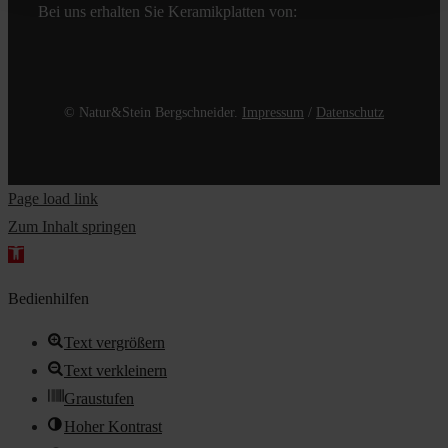
Bei uns erhalten Sie Keramikplatten von:
© Natur&Stein Bergschneider.
Impressum
/
Datenschutz
Page load link
Zum Inhalt springen
Werkzeugleiste
öffnen
Bedienhilfen
Text vergrößern
Text verkleinern
Graustufen
Hoher Kontrast