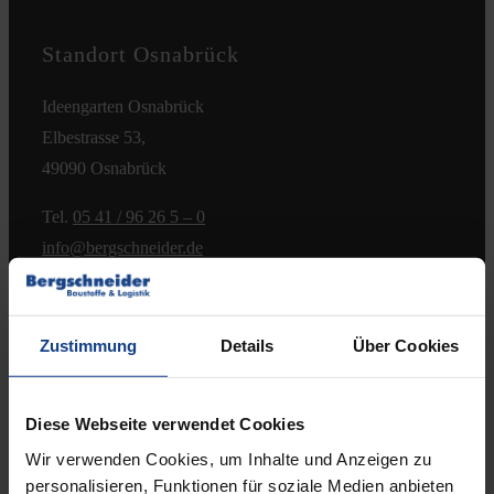
Kontakt
Standort Osnabrück
Ideengarten Osnabrück
Elbestrasse 53,
49090 Osnabrück
Tel.
05 41 / 96 26 5 – 0
info@bergschneider.de
Öffnungszeiten:
Zustimmung
Details
Über Cookies
Montag – Freitag:
7.00 – 16.00 Uhr
& Beratungstermine nach Absprache
Diese Webseite verwendet Cookies
Wir verwenden Cookies, um Inhalte und Anzeigen zu
Samstag:
personalisieren, Funktionen für soziale Medien anbieten
8.00 – 12.00 Uhr