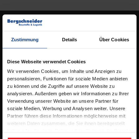
Kontakt
Standort Osnabrück
Zustimmung
Details
Über Cookies
Ideengarten Osnabrück
Elbestrasse 53,
49090 Osnabrück
Diese Webseite verwendet Cookies
Wir verwenden Cookies, um Inhalte und Anzeigen zu
Tel.
05 41 / 96 26 5 – 0
personalisieren, Funktionen für soziale Medien anbieten
info@bergschneider.de
zu können und die Zugriffe auf unsere Website zu
analysieren. Außerdem geben wir Informationen zu Ihrer
Öffnungszeiten:
Verwendung unserer Website an unsere Partner für
soziale Medien, Werbung und Analysen weiter. Unsere
Montag – Freitag:
Partner führen diese Informationen möglicherweise mit
7.00 – 16.00 Uhr
weiteren Daten zusammen, die Sie ihnen bereitgestellt
& Beratungstermine nach Absprache
haben oder die sie im Rahmen Ihrer Nutzung der Dienste
gesammelt haben.