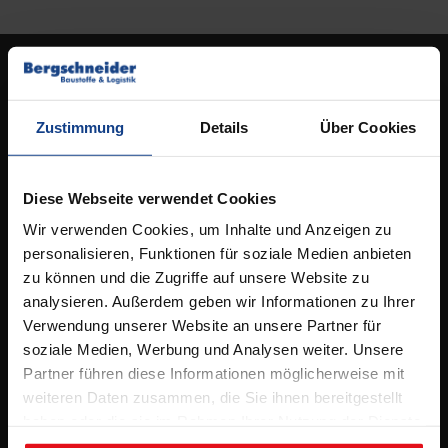
Kontakt
Standort Osnabrück
Zustimmung
Details
Über Cookies
Ideengarten Osnabrück
Elbestrasse 53,
49090 Osnabrück
Diese Webseite verwendet Cookies
Wir verwenden Cookies, um Inhalte und Anzeigen zu
Tel.
05 41 / 96 26 5 – 0
personalisieren, Funktionen für soziale Medien anbieten
info@bergschneider.de
zu können und die Zugriffe auf unsere Website zu
analysieren. Außerdem geben wir Informationen zu Ihrer
Öffnungszeiten:
Verwendung unserer Website an unsere Partner für
soziale Medien, Werbung und Analysen weiter. Unsere
Montag – Freitag:
Partner führen diese Informationen möglicherweise mit
7.00 – 16.00 Uhr
weiteren Daten zusammen, die Sie ihnen bereitgestellt
& Beratungstermine nach Absprache
haben oder die sie im Rahmen Ihrer Nutzung der Dienste
gesammelt haben.