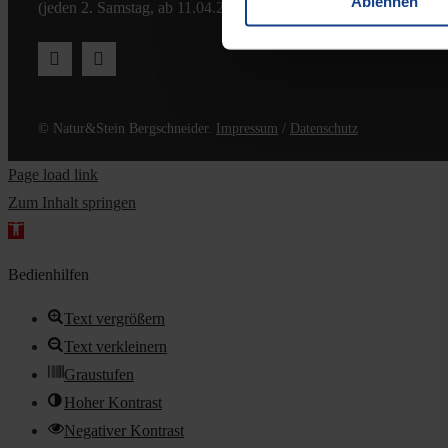
Ablehnen
(jeden 2. Samstag, ab 11.04.2026)
© Natur&Stein Bergschneider.
Impressum
/
Datenschutz
Page load link
Zum Inhalt springen
Werkzeugleiste
öffnen
Bedienhilfen
Text vergrößern
Text verkleinern
Graustufen
Hoher Kontrast
Negativer Kontrast