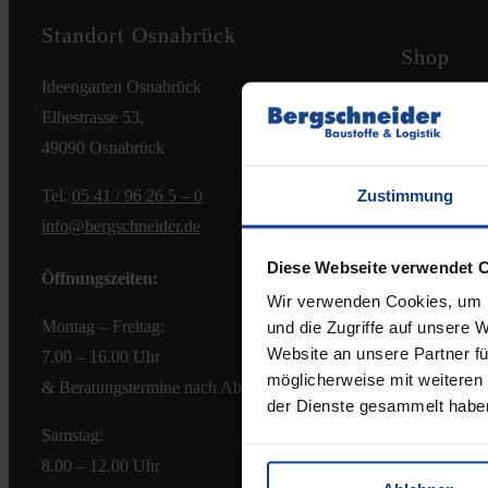
Standort Osnabrück
Shop
Ideengarten Osnabrück
Zahlungsmög
Elbestrasse 53,
Versandkost
49090 Osnabrück
Widerrufsbe
Zustimmung
Tel.
05 41 / 96 26 5 – 0
AGB
info@bergschneider.de
Diese Webseite verwendet 
Öffnungszeiten:
Wir verwenden Cookies, um I
Montag – Freitag:
und die Zugriffe auf unsere 
Website an unsere Partner fü
7.00 – 16.00 Uhr
möglicherweise mit weiteren
& Beratungstermine nach Absprache
der Dienste gesammelt habe
Samstag:
8.00 – 12.00 Uhr