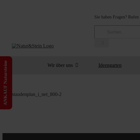
Zum
Inhalt
Sie haben Fragen? Rufen 
springen
Suche
nach:
ANKAUF Natursteine
Wir über uns
Ideengarten
staudenplan_i_net_800-2