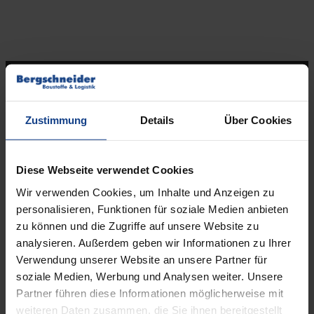
Kontakt
Standort Osnabrück
Zustimmung
Details
Über Cookies
Ideengarten Osnabrück
Elbestrasse 53,
Diese Webseite verwendet Cookies
49090 Osnabrück
Wir verwenden Cookies, um Inhalte und Anzeigen zu
Tel.
05 41 / 96 26 5 – 0
personalisieren, Funktionen für soziale Medien anbieten
info@bergschneider.de
zu können und die Zugriffe auf unsere Website zu
analysieren. Außerdem geben wir Informationen zu Ihrer
Öffnungszeiten:
Verwendung unserer Website an unsere Partner für
soziale Medien, Werbung und Analysen weiter. Unsere
Montag – Freitag:
Partner führen diese Informationen möglicherweise mit
7.00 – 16.00 Uhr
weiteren Daten zusammen, die Sie ihnen bereitgestellt