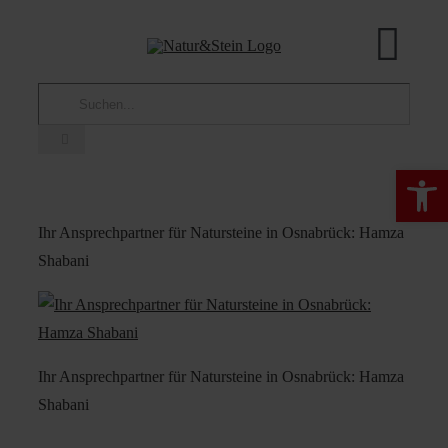
Zum
Inhalt
Tog
springen
Suche
Navi
Wir über uns
nach:
Ideengarten
Werkzeugle
Unsere Produkte
Ihr Ansprechpartner für Natursteine in Osnabrück: Hamza
Shabani
Shop
Aktuelles
Nachhaltigkeit
Ihr Ansprechpartner für Natursteine in Osnabrück: Hamza
Shabani
Partner