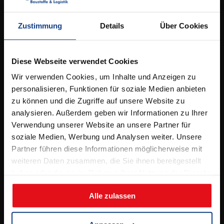
Kontakt
Elbestrasse 53,
49090 Osnabrück
Zustimmung
Details
Über Cookies
Tel.
05 41 / 96 26 5 – 0
info@bergschneider.de
Diese Webseite verwendet Cookies
Wir verwenden Cookies, um Inhalte und Anzeigen zu
Öffnungszeiten:
personalisieren, Funktionen für soziale Medien anbieten
zu können und die Zugriffe auf unsere Website zu
Montag – Freitag:
analysieren. Außerdem geben wir Informationen zu Ihrer
7.00 – 16.00 Uhr
Verwendung unserer Website an unsere Partner für
& Beratungstermine nach Absprache
soziale Medien, Werbung und Analysen weiter. Unsere
Partner führen diese Informationen möglicherweise mit
Samstag:
weiteren Daten zusammen, die Sie ihnen bereitgestellt
8.00 – 12.00 Uhr
haben oder die sie im Rahmen Ihrer Nutzung der Dienste
(jeden 2. Samstag, ab 11.04.2026)
gesammelt haben.
Alle zulassen