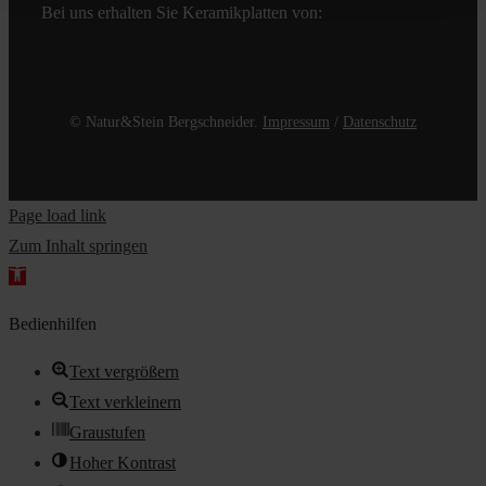
Bei uns erhalten Sie Keramikplatten von:
© Natur&Stein Bergschneider.
Impressum
/
Datenschutz
Page load link
Zum Inhalt springen
Werkzeugleiste
öffnen
Bedienhilfen
Text vergrößern
Text verkleinern
Graustufen
Hoher Kontrast