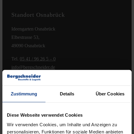
Kontakt
Standort Osnabrück
Ideengarten Osnabrück
Elbestrasse 53,
49090 Osnabrück
Tel.
05 41 / 96 26 5 – 0
info@bergschneider.de
Öffnungszeiten:
Zustimmung
Details
Über Cookies
Montag – Freitag:
7.00 – 16.00 Uhr
& Beratungstermine nach Absprache
Diese Webseite verwendet Cookies
Wir verwenden Cookies, um Inhalte und Anzeigen zu
Samstag:
personalisieren, Funktionen für soziale Medien anbieten
8.00 – 12.00 Uhr