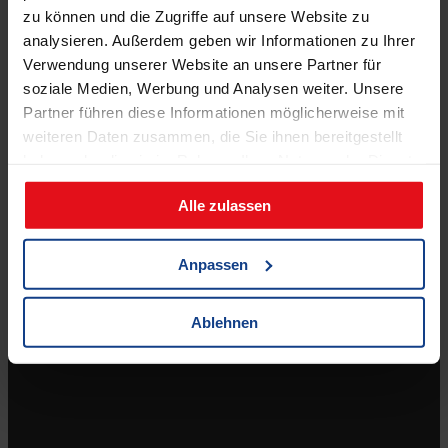
zu können und die Zugriffe auf unsere Website zu
(jeden 2. Samstag, ab 11.04.2026)
analysieren. Außerdem geben wir Informationen zu Ihrer
Verwendung unserer Website an unsere Partner für
soziale Medien, Werbung und Analysen weiter. Unsere
Partner führen diese Informationen möglicherweise mit
weiteren Daten zusammen, die Sie ihnen bereitgestellt
haben oder die sie im Rahmen Ihrer Nutzung der Dienste
gesammelt haben.
Shop
Alle zulassen
Zahlungsmöglichkeiten
Versandkosten & Lieferbedingungen
Anpassen
Widerrufsbelehrung
AGB
Ablehnen