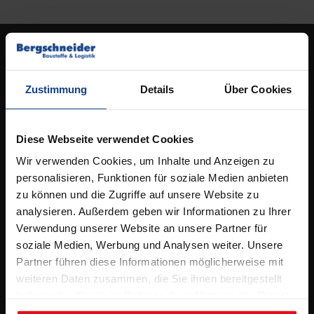
Kontakt
Standort Osnabrück
Zustimmung
Details
Über Cookies
Ideengarten Osnabrück
Elbestrasse 53,
49090 Osnabrück
Diese Webseite verwendet Cookies
Wir verwenden Cookies, um Inhalte und Anzeigen zu
Tel.
05 41 / 96 26 5 – 0
personalisieren, Funktionen für soziale Medien anbieten
info@bergschneider.de
zu können und die Zugriffe auf unsere Website zu
analysieren. Außerdem geben wir Informationen zu Ihrer
Öffnungszeiten:
Verwendung unserer Website an unsere Partner für
soziale Medien, Werbung und Analysen weiter. Unsere
Montag – Freitag:
Partner führen diese Informationen möglicherweise mit
7.00 – 16.00 Uhr
weiteren Daten zusammen, die Sie ihnen bereitgestellt
& Beratungstermine nach Absprache
haben oder die sie im Rahmen Ihrer Nutzung der Dienste
gesammelt haben.