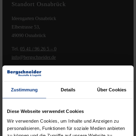
Standort Osnabrück
Kontakt
Ideengarten Osnabrück
Elbestrasse 53,
49090 Osnabrück
Tel.
05 41 / 96 26 5 – 0
info@bergschneider.de
Öffnungszeiten:
Montag – Freitag:
Zustimmung
Details
Über Cookies
7.00 – 16.00 Uhr
& Beratungstermine nach Absprache
Diese Webseite verwendet Cookies
Samstag:
Wir verwenden Cookies, um Inhalte und Anzeigen zu
8.00 – 12.00 Uhr
personalisieren, Funktionen für soziale Medien anbieten
(jeden 2. Samstag, ab 11.04.2026)
zu können und die Zugriffe auf unsere Website zu