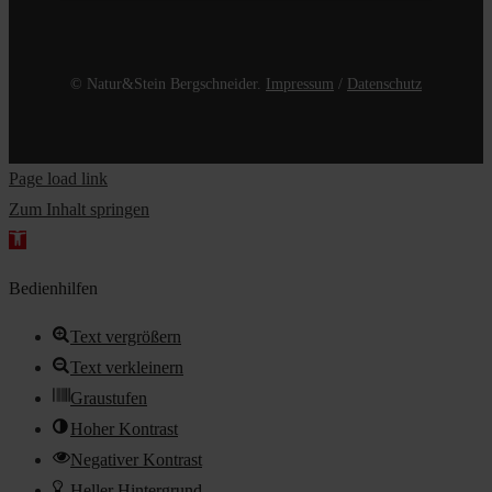
© Natur&Stein Bergschneider.
Impressum
/
Datenschutz
Page load link
Zum Inhalt springen
Werkzeugleiste
öffnen
Bedienhilfen
Text vergrößern
Text verkleinern
Graustufen
Hoher Kontrast
Negativer Kontrast
Heller Hintergrund