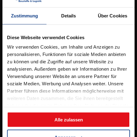
Kontakt
Elbestrasse 53,
49090 Osnabrück
Zustimmung
Details
Über Cookies
Tel.
05 41 / 96 26 5 – 0
info@bergschneider.de
Diese Webseite verwendet Cookies
Wir verwenden Cookies, um Inhalte und Anzeigen zu
Öffnungszeiten:
personalisieren, Funktionen für soziale Medien anbieten
zu können und die Zugriffe auf unsere Website zu
Montag – Freitag:
analysieren. Außerdem geben wir Informationen zu Ihrer
7.00 – 16.00 Uhr
Verwendung unserer Website an unsere Partner für
& Beratungstermine nach Absprache
soziale Medien, Werbung und Analysen weiter. Unsere
Partner führen diese Informationen möglicherweise mit
Samstag:
weiteren Daten zusammen, die Sie ihnen bereitgestellt
8.00 – 12.00 Uhr
haben oder die sie im Rahmen Ihrer Nutzung der Dienste
(jeden 2. Samstag, ab 11.04.2026)
gesammelt haben.
Alle zulassen