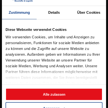
Kontakt
Elbestrasse 53,
49090 Osnabrück
Zustimmung
Details
Über Cookies
Tel.
05 41 / 96 26 5 – 0
info@bergschneider.de
Diese Webseite verwendet Cookies
Wir verwenden Cookies, um Inhalte und Anzeigen zu
Öffnungszeiten:
personalisieren, Funktionen für soziale Medien anbieten
zu können und die Zugriffe auf unsere Website zu
Montag – Freitag:
analysieren. Außerdem geben wir Informationen zu Ihrer
7.00 – 16.00 Uhr
Verwendung unserer Website an unsere Partner für
& Beratungstermine nach Absprache
soziale Medien, Werbung und Analysen weiter. Unsere
Partner führen diese Informationen möglicherweise mit
Samstag:
weiteren Daten zusammen, die Sie ihnen bereitgestellt
8.00 – 12.00 Uhr
haben oder die sie im Rahmen Ihrer Nutzung der Dienste
(jeden 2. Samstag, ab 11.04.2026)
gesammelt haben.
Alle zulassen