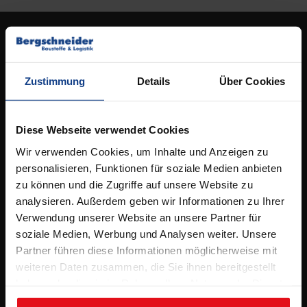
Kontakt
Standort Osnabrück
Zustimmung
Details
Über Cookies
Ideengarten Osnabrück
Elbestrasse 53,
49090 Osnabrück
Diese Webseite verwendet Cookies
Tel.
05 41 / 96 26 5 – 0
Wir verwenden Cookies, um Inhalte und Anzeigen zu
personalisieren, Funktionen für soziale Medien anbieten
info@bergschneider.de
zu können und die Zugriffe auf unsere Website zu
analysieren. Außerdem geben wir Informationen zu Ihrer
Öffnungszeiten:
Verwendung unserer Website an unsere Partner für
Montag – Freitag:
soziale Medien, Werbung und Analysen weiter. Unsere
Partner führen diese Informationen möglicherweise mit
7.00 – 16.00 Uhr
weiteren Daten zusammen, die Sie ihnen bereitgestellt
& Beratungstermine nach Absprache
haben oder die sie im Rahmen Ihrer Nutzung der Dienste
gesammelt haben.
Samstag: