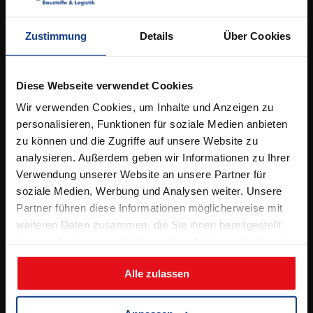
Kontakt
Elbestrasse 53,
49090 Osnabrück
Zustimmung
Details
Über Cookies
Tel.
05 41 / 96 26 5 – 0
info@bergschneider.de
Diese Webseite verwendet Cookies
Wir verwenden Cookies, um Inhalte und Anzeigen zu
Öffnungszeiten:
personalisieren, Funktionen für soziale Medien anbieten
zu können und die Zugriffe auf unsere Website zu
Montag – Freitag:
analysieren. Außerdem geben wir Informationen zu Ihrer
7.00 – 16.00 Uhr
Verwendung unserer Website an unsere Partner für
& Beratungstermine nach Absprache
soziale Medien, Werbung und Analysen weiter. Unsere
Partner führen diese Informationen möglicherweise mit
Samstag:
weiteren Daten zusammen, die Sie ihnen bereitgestellt
8.00 – 12.00 Uhr
haben oder die sie im Rahmen Ihrer Nutzung der Dienste
(jeden 2. Samstag, ab 11.04.2026)
gesammelt haben.
Alle zulassen