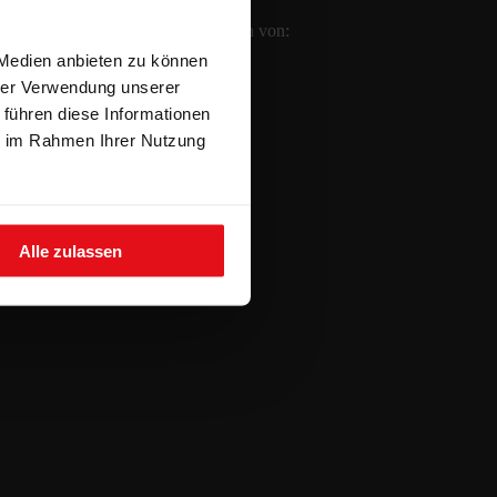
Bei uns erhalten Sie Keramikplatten von:
 Medien anbieten zu können
hrer Verwendung unserer
 führen diese Informationen
ie im Rahmen Ihrer Nutzung
Alle zulassen