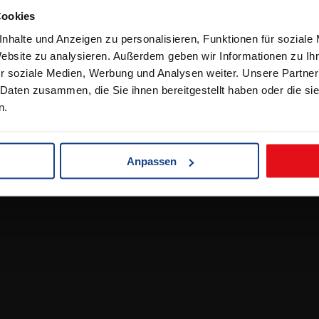
Cookies
lichkeiten
en & Lieferbedingungen
nhalte und Anzeigen zu personalisieren, Funktionen für soziale
Website zu analysieren. Außerdem geben wir Informationen zu I
ehrung
r soziale Medien, Werbung und Analysen weiter. Unsere Partner
 Daten zusammen, die Sie ihnen bereitgestellt haben oder die s
n.
Anpassen