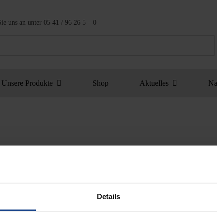
ie uns an unter
05 41 / 96 26 5 – 0
Unsere Produkte
Shop
Aktuelles
Na
Details