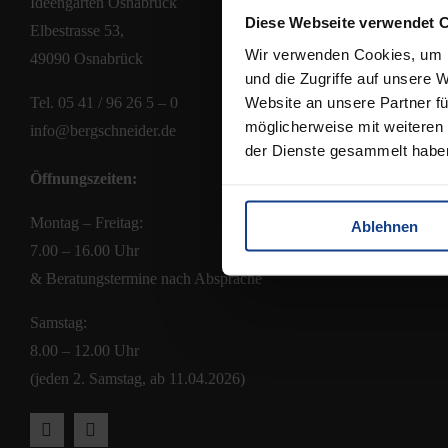
Ideengarten Osnabrück
Diese Webseite verwendet 
Zahlungsmög
Elbestrasse 53,
Versandkost
Wir verwenden Cookies, um I
49090 Osnabrück
und die Zugriffe auf unsere 
Widerrufsbel
Website an unsere Partner fü
Tel.
05 41 / 96 26 5 – 0
AGB
möglicherweise mit weiteren
info@bergschneider.de
der Dienste gesammelt habe
Öffnungszeiten:
Montag – Freitag:
Ablehnen
7.00 – 16.00 Uhr
& Beratungstermine nach Absprache
Samstag:
8.00 – 12.00 Uhr
(jeden 2. Samstag, ab 11.04.2026)