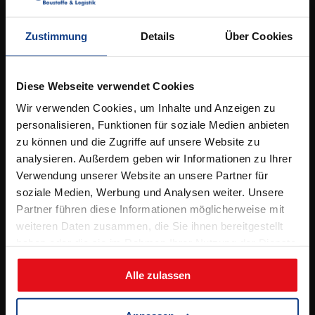
Kontakt
Elbestrasse 53,
49090 Osnabrück
Zustimmung
Details
Über Cookies
Tel.
05 41 / 96 26 5 – 0
info@bergschneider.de
Diese Webseite verwendet Cookies
Wir verwenden Cookies, um Inhalte und Anzeigen zu
Öffnungszeiten:
personalisieren, Funktionen für soziale Medien anbieten
zu können und die Zugriffe auf unsere Website zu
Montag – Freitag:
analysieren. Außerdem geben wir Informationen zu Ihrer
7.00 – 16.00 Uhr
Verwendung unserer Website an unsere Partner für
& Beratungstermine nach Absprache
soziale Medien, Werbung und Analysen weiter. Unsere
Partner führen diese Informationen möglicherweise mit
Samstag:
weiteren Daten zusammen, die Sie ihnen bereitgestellt
8.00 – 12.00 Uhr
haben oder die sie im Rahmen Ihrer Nutzung der Dienste
(jeden 2. Samstag, ab 11.04.2026)
gesammelt haben.
Alle zulassen