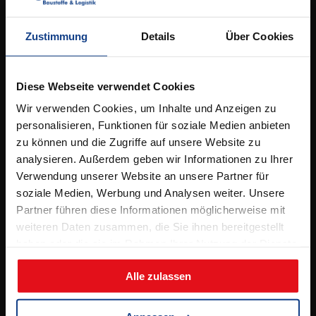
Kontakt
Elbestrasse 53,
49090 Osnabrück
Zustimmung
Details
Über Cookies
Tel.
05 41 / 96 26 5 – 0
info@bergschneider.de
Diese Webseite verwendet Cookies
Wir verwenden Cookies, um Inhalte und Anzeigen zu
Öffnungszeiten:
personalisieren, Funktionen für soziale Medien anbieten
zu können und die Zugriffe auf unsere Website zu
Montag – Freitag:
analysieren. Außerdem geben wir Informationen zu Ihrer
7.00 – 16.00 Uhr
Verwendung unserer Website an unsere Partner für
& Beratungstermine nach Absprache
soziale Medien, Werbung und Analysen weiter. Unsere
Partner führen diese Informationen möglicherweise mit
Samstag:
weiteren Daten zusammen, die Sie ihnen bereitgestellt
8.00 – 12.00 Uhr
haben oder die sie im Rahmen Ihrer Nutzung der Dienste
(jeden 2. Samstag, ab 11.04.2026)
gesammelt haben.
Alle zulassen