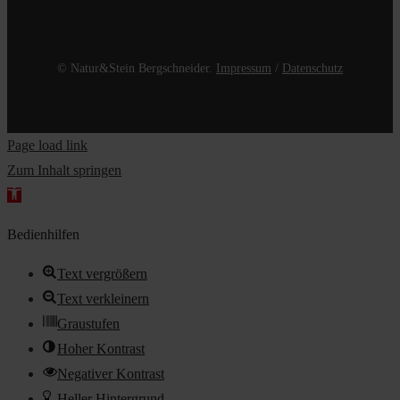
© Natur&Stein Bergschneider.
Impressum
/
Datenschutz
Page load link
Zum Inhalt springen
Werkzeugleiste
öffnen
Bedienhilfen
Text vergrößern
Text verkleinern
Graustufen
Hoher Kontrast
Negativer Kontrast
Heller Hintergrund