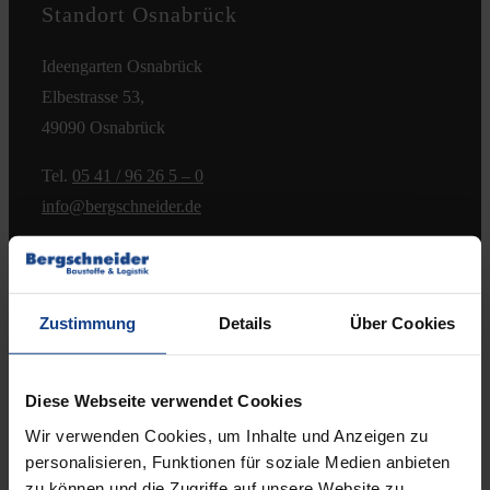
Standort Osnabrück
Kontakt
Ideengarten Osnabrück
Elbestrasse 53,
49090 Osnabrück
Tel.
05 41 / 96 26 5 – 0
info@bergschneider.de
Öffnungszeiten:
Montag – Freitag:
Zustimmung
Details
Über Cookies
7.00 – 16.00 Uhr
& Beratungstermine nach Absprache
Diese Webseite verwendet Cookies
Samstag:
Wir verwenden Cookies, um Inhalte und Anzeigen zu
8.00 – 12.00 Uhr
personalisieren, Funktionen für soziale Medien anbieten
(jeden 2. Samstag, ab 11.04.2026)
zu können und die Zugriffe auf unsere Website zu