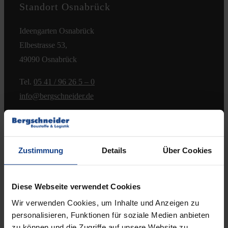
Standort Osnabrück
Kontakt
Ideengarten Osnabrück
Elbestrasse 53,
49090 Osnabrück
Tel.
05 41 / 96 26 5 – 0
info@bergschneider.de
Öffnungszeiten:
Montag – Freitag:
Zustimmung
Details
Über Cookies
7.00 – 16.00 Uhr
& Beratungstermine nach Absprache
Diese Webseite verwendet Cookies
Samstag:
Wir verwenden Cookies, um Inhalte und Anzeigen zu
8.00 – 12.00 Uhr
personalisieren, Funktionen für soziale Medien anbieten
(jeden 2. Samstag, ab 11.04.2026)
zu können und die Zugriffe auf unsere Website zu