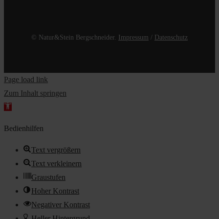
© Natur&Stein Bergschneider.
Impressum
/
Datenschutz
Page load link
Zum Inhalt springen
Werkzeugleiste
öffnen
Bedienhilfen
Text vergrößern
Text verkleinern
Graustufen
Hoher Kontrast
Negativer Kontrast
Heller Hintergrund