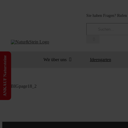
Zum
Inhalt
Sie haben Fragen? Rufen 
springen
Suche
nach:
ANKAUF Natursteine
Wir über uns
Ideengarten
BIGpage18_2