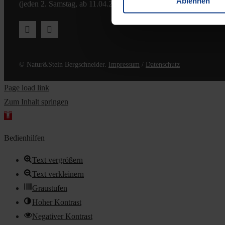
Ablehnen
(jeden 2. Samstag, ab 11.04.2026)
© Natur&Stein Bergschneider.
Impressum
/
Datenschutz
Page load link
Zum Inhalt springen
Werkzeugleiste
öffnen
Bedienhilfen
Text vergrößern
Text verkleinern
Graustufen
Hoher Kontrast
Negativer Kontrast