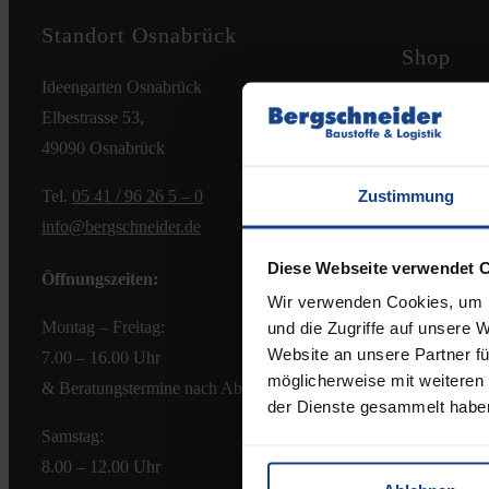
Standort Osnabrück
Shop
Ideengarten Osnabrück
Zahlungsmög
Elbestrasse 53,
Versandkost
49090 Osnabrück
Widerrufsbe
Zustimmung
Tel.
05 41 / 96 26 5 – 0
AGB
info@bergschneider.de
Diese Webseite verwendet 
Öffnungszeiten:
Wir verwenden Cookies, um I
Montag – Freitag:
und die Zugriffe auf unsere 
Website an unsere Partner fü
7.00 – 16.00 Uhr
möglicherweise mit weiteren
& Beratungstermine nach Absprache
der Dienste gesammelt habe
Samstag:
8.00 – 12.00 Uhr