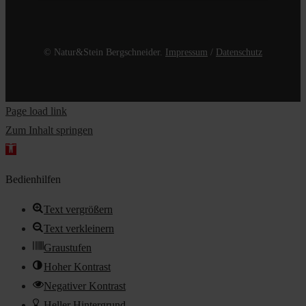
© Natur&Stein Bergschneider.
Impressum
/
Datenschutz
Page load link
Zum Inhalt springen
Werkzeugleiste
öffnen
Bedienhilfen
Text vergrößern
Text verkleinern
Graustufen
Hoher Kontrast
Negativer Kontrast
Heller Hintergrund