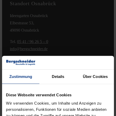
Standort Osnabrück
Kontakt
Ideengarten Osnabrück
Elbestrasse 53,
49090 Osnabrück
Tel.
05 41 / 96 26 5 – 0
info@bergschneider.de
Öffnungszeiten:
Montag – Freitag:
Zustimmung
Details
Über Cookies
7.00 – 16.00 Uhr
& Beratungstermine nach Absprache
Diese Webseite verwendet Cookies
Samstag:
Wir verwenden Cookies, um Inhalte und Anzeigen zu
8.00 – 12.00 Uhr
personalisieren, Funktionen für soziale Medien anbieten
(jeden 2. Samstag, ab 11.04.2026)
zu können und die Zugriffe auf unsere Website zu