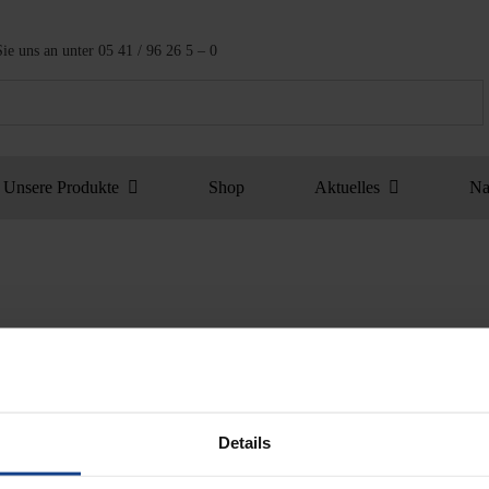
ie uns an unter
05 41 / 96 26 5 – 0
Unsere Produkte
Shop
Aktuelles
Na
Details