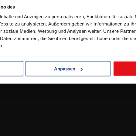
Cookies
lichkeiten
en & Lieferbedingungen
nhalte und Anzeigen zu personalisieren, Funktionen für soziale
Website zu analysieren. Außerdem geben wir Informationen zu I
ehrung
r soziale Medien, Werbung und Analysen weiter. Unsere Partner
 Daten zusammen, die Sie ihnen bereitgestellt haben oder die s
n.
Anpassen