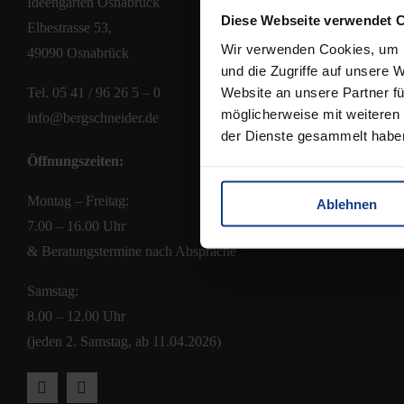
Ideengarten Osnabrück
Diese Webseite verwendet 
Zahlungsmög
Elbestrasse 53,
Versandkost
Wir verwenden Cookies, um I
49090 Osnabrück
und die Zugriffe auf unsere 
Widerrufsbel
Website an unsere Partner fü
Tel.
05 41 / 96 26 5 – 0
AGB
möglicherweise mit weiteren
info@bergschneider.de
der Dienste gesammelt habe
Öffnungszeiten:
Montag – Freitag:
Ablehnen
7.00 – 16.00 Uhr
& Beratungstermine nach Absprache
Samstag:
8.00 – 12.00 Uhr
(jeden 2. Samstag, ab 11.04.2026)