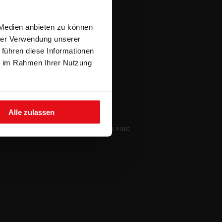
 Medien anbieten zu können
hrer Verwendung unserer
 führen diese Informationen
ie im Rahmen Ihrer Nutzung
Alle zulassen
Bei uns erhalten Sie Keramikplatten von: