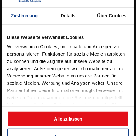
Kontakt
Elbestrasse 53,
49090 Osnabrück
Zustimmung
Details
Über Cookies
Tel.
05 41 / 96 26 5 – 0
info@bergschneider.de
Diese Webseite verwendet Cookies
Wir verwenden Cookies, um Inhalte und Anzeigen zu
Öffnungszeiten:
personalisieren, Funktionen für soziale Medien anbieten
zu können und die Zugriffe auf unsere Website zu
Montag – Freitag:
analysieren. Außerdem geben wir Informationen zu Ihrer
7.00 – 16.00 Uhr
Verwendung unserer Website an unsere Partner für
& Beratungstermine nach Absprache
soziale Medien, Werbung und Analysen weiter. Unsere
Partner führen diese Informationen möglicherweise mit
Samstag:
weiteren Daten zusammen, die Sie ihnen bereitgestellt
8.00 – 12.00 Uhr
haben oder die sie im Rahmen Ihrer Nutzung der Dienste
(jeden 2. Samstag, ab 11.04.2026)
gesammelt haben.
Alle zulassen