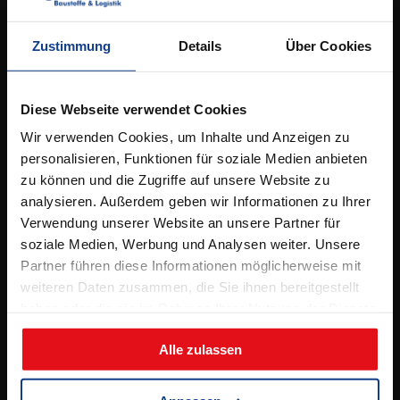
Kontakt
Elbestrasse 53,
49090 Osnabrück
Zustimmung
Details
Über Cookies
Tel.
05 41 / 96 26 5 – 0
info@bergschneider.de
Diese Webseite verwendet Cookies
Wir verwenden Cookies, um Inhalte und Anzeigen zu
Öffnungszeiten:
personalisieren, Funktionen für soziale Medien anbieten
zu können und die Zugriffe auf unsere Website zu
Montag – Freitag:
analysieren. Außerdem geben wir Informationen zu Ihrer
7.00 – 16.00 Uhr
Verwendung unserer Website an unsere Partner für
& Beratungstermine nach Absprache
soziale Medien, Werbung und Analysen weiter. Unsere
Partner führen diese Informationen möglicherweise mit
Samstag:
weiteren Daten zusammen, die Sie ihnen bereitgestellt
8.00 – 12.00 Uhr
haben oder die sie im Rahmen Ihrer Nutzung der Dienste
(jeden 2. Samstag, ab 11.04.2026)
gesammelt haben.
Alle zulassen