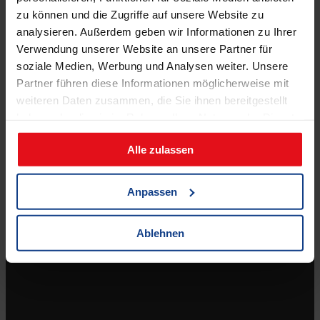
8.00 – 12.00 Uhr
zu können und die Zugriffe auf unsere Website zu
(jeden 2. Samstag, ab 11.04.2026)
analysieren. Außerdem geben wir Informationen zu Ihrer
Verwendung unserer Website an unsere Partner für
soziale Medien, Werbung und Analysen weiter. Unsere
Partner führen diese Informationen möglicherweise mit
weiteren Daten zusammen, die Sie ihnen bereitgestellt
haben oder die sie im Rahmen Ihrer Nutzung der Dienste
gesammelt haben.
Shop
Alle zulassen
Zahlungsmöglichkeiten
Anpassen
Versandkosten & Lieferbedingungen
Widerrufsbelehrung
Ablehnen
AGB