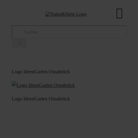
Zum
Inhalt
Tog
springen
Suche
Navi
Wir über uns
nach:
Ideengarten
Unsere Produkte
Logo IdeenGarten Osnabrück
Shop
Aktuelles
Logo IdeenGarten Osnabrück
Nachhaltigkeit
Partner